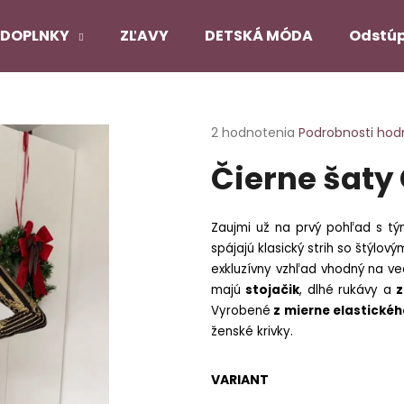
DOPLNKY
ZĽAVY
DETSKÁ MÓDA
Odstúp
Čo potrebujete nájsť?
Priemerné
2 hodnotenia
Podrobnosti hod
hodnotenie
Čierne šaty
produktu
HĽADAŤ
je
5,0
z
Zaujmi už na prvý pohľad s t
5
Odporúčame
spájajú klasický strih so štýlov
hviezdičiek.
exkluzívny vzhľad vhodný na več
majú
stojačik
, dlhé rukávy a
z
PANČUCHY NUENO
SATÉNOVÝ PYŽ
Vyrobené
z mierne elastickéh
ČIERNY
€12,90
ženské krivky.
€22,90
Pôvodne:
€27,
VARIANT