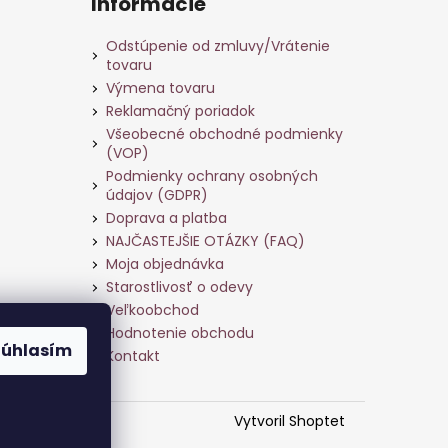
Informácie
Odstúpenie od zmluvy/Vrátenie
tovaru
Výmena tovaru
Reklamačný poriadok
Všeobecné obchodné podmienky
(VOP)
Podmienky ochrany osobných
údajov (GDPR)
Doprava a platba
NAJČASTEJŠIE OTÁZKY (FAQ)
Moja objednávka
Starostlivosť o odevy
Veľkoobchod
ame
Hodnotenie obchodu
Súhlasím
Kontakt
Vytvoril Shoptet