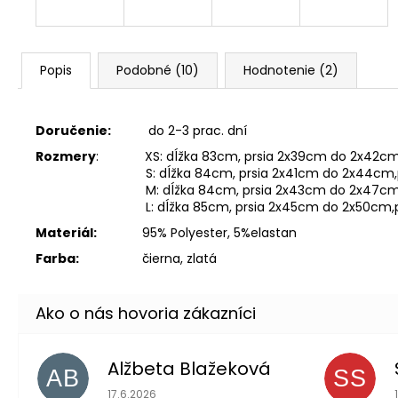
Popis
Podobné (10)
Hodnotenie (2)
Doručenie:
do 2-3 prac. dní
Rozmery
:
XS: dĺžka 83cm, prsia 2x39cm do 2x42
S: dĺžka 84cm, prsia 2x41cm do 2x44cm,pás 2
M: dĺžka 84cm, prsia 2x43cm do 2x47cm,pás 2
L: dĺžka 85cm, prsia 2x45cm do 2x50cm,pás 2x
Materiál:
95% Polyester, 5%elastan
Farba:
čierna, zlatá
Alžbeta Blažeková
AB
SS
Hodnotenie obchodu je 5 z 5 hviezdičiek.
17.6.2026