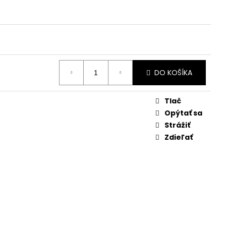
DO KOŠÍKA
Tlač
Opýtať sa
Strážiť
Zdieľať