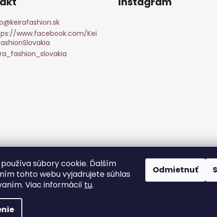
akt
Instagram
o
@
keirafashion.sk
tps://www.facebook.com/Kei
FashionSlovakia
ira_fashion_slovakia
Sledovať na Instagr
používa súbory cookie. Ďalším
Odmietnuť
ím tohto webu vyjadrujete súhlas
vaním. Viac informácií
tu
.
hradené.
Upraviť nastavenie cookies
nie