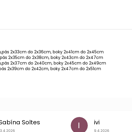
cm,pás 2x33cm do 2x36cm, boky 2x41cm do 2x45cm
x35cm do 2x38cm, boky 2x43cm do 2x47cm
x37cm do 2x40cm, boky 2x45cm do 2x49cm
39cm do 2x42cm, boky 2x47cm do 2x51cm
Sabína Soltes
ivi
I
Hodnotenie obchodu je 5 z 5 hviezdičiek.
Hodnotenie obchodu
13.4.2026
9.4.2026