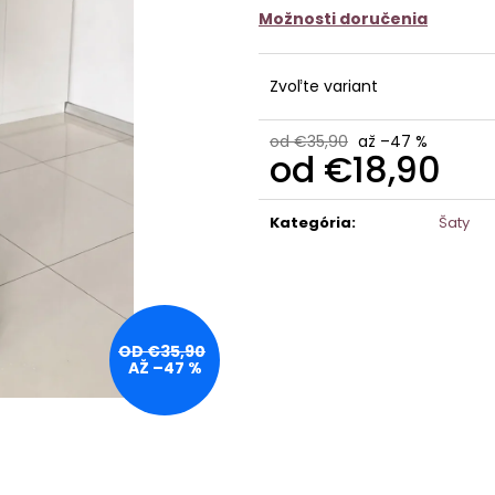
Možnosti doručenia
Zvoľte variant
od €35,90
až –47 %
od
€18,90
Jednotková
cena:
Kategória
:
Šaty
OD €35,90
AŽ –47 %