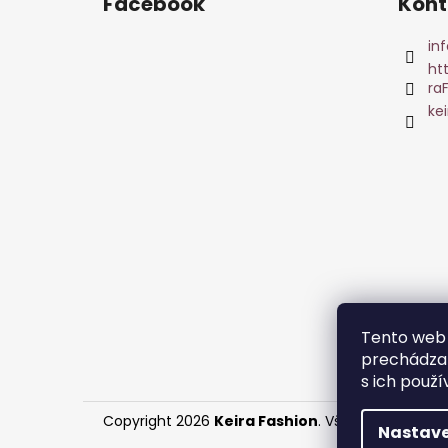
Facebook
Kont
inf
ht
ra
ke
Tento web 
prechádzan
s ich použí
Copyright 2026
Keira Fashion
. Všetky práva vy
Nastave