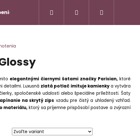
Hľadať
Prihlásenie
Nákupný
enie od zmluvy/Vrátenie tovaru
Napíšte nám
košík
notenia
 Glossy
ýmito
elegantnými čiernymi šatami značky Parisian,
ktoré
ými detailmi. Luxusná
zlatá potlač
imituje kamienky
a vytvára
ierky, spoločenské udalosti alebo špeciálne príležitosti. Šaty
apínanie na skrytý zips
vzadu pre čistý a uhladený vzhľad.
AMOVÝ TROJKOMPLET -
Nasledujúce
o materiálu,
ktorý sa príjemne prispôsobí postave a zvýrazní
90