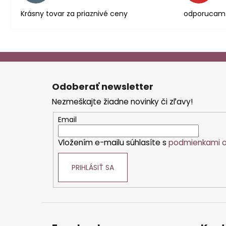
Krásny tovar za priaznivé ceny
odporucam
Z
á
Odoberať newsletter
p
Nezmeškajte žiadne novinky či zľavy!
ä
t
Email
i
Vložením e-mailu súhlasíte s
podmienkami o
e
PRIHLÁSIŤ SA