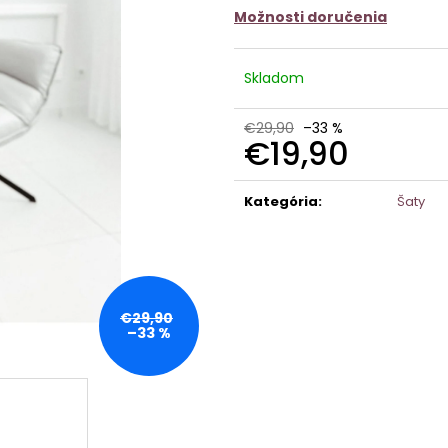
Možnosti doručenia
Skladom
€29,90
–33 %
€19,90
Jednotková
cena:
Kategória
:
Šaty
€29,90
–33 %