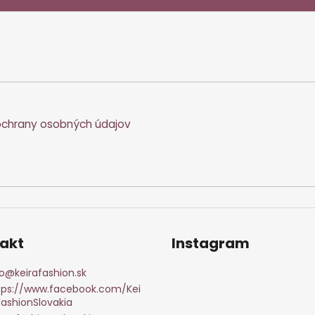
chrany osobných údajov
akt
Instagram
o
@
keirafashion.sk
tps://www.facebook.com/Kei
FashionSlovakia