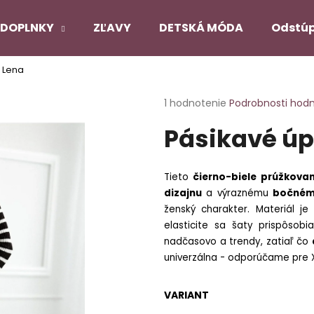
DOPLNKY
ZĽAVY
DETSKÁ MÓDA
Odstúp
y Lena
Čo potrebujete nájsť?
Priemerné
1 hodnotenie
Podrobnosti hod
hodnotenie
Pásikavé úp
produktu
HĽADAŤ
je
5,0
z
Tieto
čierno-biele prúžkova
5
Odporúčame
dizajnu
a výraznému
bočném
hviezdičiek.
ženský charakter. Materiál 
elasticite sa šaty prispôso
PANČUCHY NUENO
SATÉNOVÝ PYŽ
nadčasovo a trendy, zatiaľ čo
ČIERNY
€12,90
univerzálna - odporúčame pre XS
€22,90
Pôvodne:
€27,
VARIANT