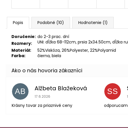
Popis
Podobné (10)
Hodnotenie (1)
Doručenie:
do 2-3 prac. dní
UNI: dĺžka 68-112cm, prsia 2x34.50cm, dĺžka
Rozmery:
Materiál:
52%Viskóza, 26%Polyester, 22%Polyamid
Farba:
čierna, biela
Alžbeta Blažeková
AB
SS
Hodnotenie obchodu je 5 z 5 hviezdičiek.
17.6.2026
Krásny tovar za priaznivé ceny
odporucam