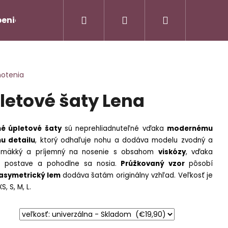
Hľadať
Prihlásenie
Nákupný
enie od zmluvy/Vrátenie tovaru
Napíšte nám
košík
notenia
letové šaty Lena
né úpletové šaty
sú neprehliadnuteľné vďaka
modernému
u detailu
, ktorý odhaľuje nohu a dodáva modelu zvodný a
je mäkký a príjemný na nosenie s obsahom
viskózy
, vďaka
bia postave a pohodlne sa nosia.
Prúžkovaný vzor
pôsobí
AMOVÝ TROJKOMPLET -
Nasledujúce
asymetrický lem
dodáva šatám originálny vzhľad. Veľkosť je
, S, M, L.
90