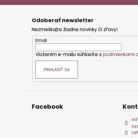
Z
á
Odoberať newsletter
p
Nezmeškajte žiadne novinky či zľavy!
ä
t
Email
i
Vložením e-mailu súhlasíte s
podmienkami o
e
PRIHLÁSIŤ SA
Facebook
Kont
inf
ht
ra