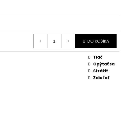
DO KOŠÍKA
Tlač
Opýtať sa
Strážiť
Zdieľať