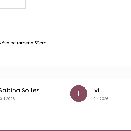
 rukáva od ramena 59cm
Sabína Soltes
ivi
I
Hodnotenie obchodu je 5 z 5 hviezdičiek.
Hodnotenie obchodu
13.4.2026
9.4.2026