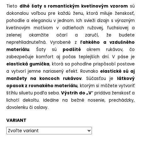
č
z
Tieto
dlhé šaty s romantickým kvetinovým vzorom
sú
a
5
dokonalou voľbou pre každú ženu, ktorá miluje ženskosť,
m
hviezdičiek.
e
pohodlie a eleganciu v jednom. Ich svieži dizajn s výrazným
kvetinovým motívom v odtieňoch ružovej, fuchsiovej a
SATÉNOVÝ
zelenej okamžite očarí a zaručí, že budete
PYŽAMOVÝ
neprehliadnuteľná. Vyrobené z
ľahkého a vzdušného
TROJKOMPLET
materiálu
. Šaty sú
podšité
okrem rukávov, čo
-
ČIERNY
zabezpečuje komfort aj počas teplejších dní. V páse je
€22,90
elastická gumička
, ktorá sa pohodlne prispôsobí postave
Pôvodne:
a vytvorí jemne nariasený efekt. Rovnako
elastické sú aj
€27,90
manžety na koncoch rukávov
. Súčasťou je
látkový
opasok z rovnakého materiálu
, ktorým si môžete vytvoriť
štíhlu siluetu podľa seba.
Výstrih do „V
“ pridáva ženskosť a
lichotí dekoltu. Ideálne na bežné nosenie, prechádzky,
dovolenku či oslavy.
VARIANT