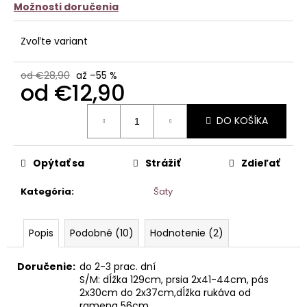
Možnosti doručenia
Zvoľte variant
od €28,90
až –55 %
od
€12,90
Jednotková
DO KOŠÍKA
cena:
Opýtať sa
Strážiť
Zdieľať
Kategória
:
Šaty
Popis
Podobné (10)
Hodnotenie (2)
Doručenie:
do 2-3 prac. dní
S/M: dĺžka 129cm, prsia 2x41-44cm, pás
2x30cm do 2x37cm,dĺžka rukáva od
ramena 56cm