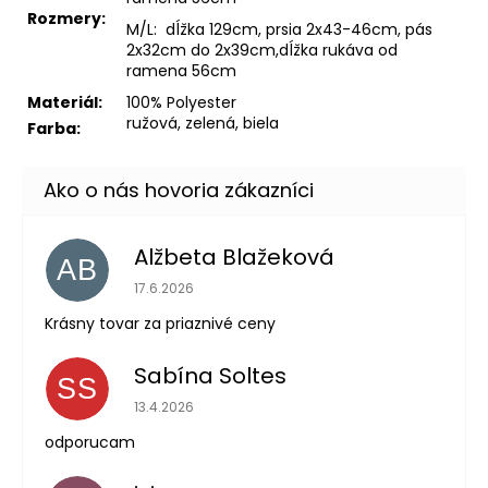
Rozmery:
M/L: dĺžka 129cm, prsia 2x43-46cm, pás
2x32cm do 2x39cm,dĺžka rukáva od
ramena 56cm
Materiál:
100% Polyester
ružová, zelená, biela
Farba:
Alžbeta Blažeková
AB
Hodnotenie obchodu je 5 z 5 hviezdičiek.
17.6.2026
Krásny tovar za priaznivé ceny
Sabína Soltes
SS
Hodnotenie obchodu je 5 z 5 hviezdičiek.
13.4.2026
odporucam