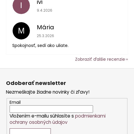
ivi
I
Hodnotenie obchodu je 5 z 5 hviezdičiek.
9.4.2026
Mária
M
Hodnotenie obchodu je 5 z 5 hviezdičiek.
25.3.2026
Spokojnosť, sedí ako uliate.
Zobraziť ďalšie recenzie
Z
á
Odoberať newsletter
p
Nezmeškajte žiadne novinky či zľavy!
ä
t
Email
i
Vložením e-mailu súhlasíte s
podmienkami
e
ochrany osobných údajov