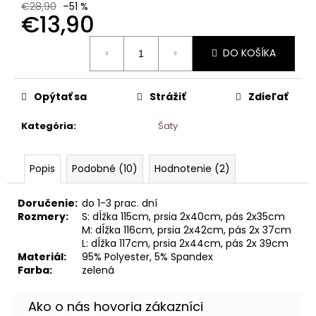
€28,90
–51 %
€13,90
Jednotková
DO KOŠÍKA
cena:
Opýtať sa
Strážiť
Zdieľať
Kategória
:
Šaty
Popis
Podobné (10)
Hodnotenie (2)
Doručenie:
do 1-3 prac. dní
Rozmery:
S: dĺžka 115cm, prsia 2x40cm, pás 2x35cm
M: dĺžka 116cm, prsia 2x42cm, pás 2x 37cm
L: dĺžka 117cm, prsia 2x44cm, pás 2x 39cm
Materiál:
95% Polyester, 5% Spandex
Farba:
zelená