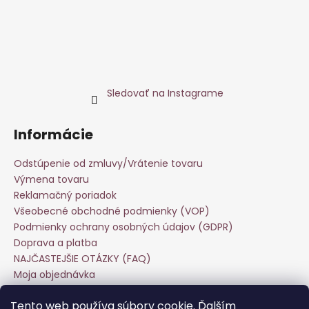
Sledovať na Instagrame
Informácie
Odstúpenie od zmluvy/Vrátenie tovaru
Výmena tovaru
Reklamačný poriadok
Všeobecné obchodné podmienky (VOP)
Podmienky ochrany osobných údajov (GDPR)
Doprava a platba
NAJČASTEJŠIE OTÁZKY (FAQ)
Moja objednávka
Starostlivosť o odevy
Tento web používa súbory cookie. Ďalším
Veľkoobchod