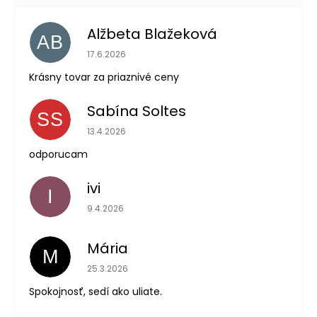
Alžbeta Blažeková
AB
Hodnotenie obchodu je 5 z 5 hviezdičiek.
17.6.2026
Krásny tovar za priaznivé ceny
Sabína Soltes
SS
Hodnotenie obchodu je 5 z 5 hviezdičiek.
13.4.2026
odporucam
ivi
I
Hodnotenie obchodu je 5 z 5 hviezdičiek.
9.4.2026
Mária
M
Hodnotenie obchodu je 5 z 5 hviezdičiek.
25.3.2026
Spokojnosť, sedí ako uliate.