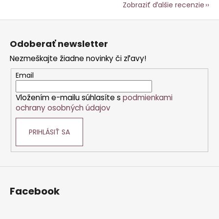
Zobraziť ďalšie recenzie
Z
á
Odoberať newsletter
p
Nezmeškajte žiadne novinky či zľavy!
ä
t
Email
i
Vložením e-mailu súhlasíte s
podmienkami
e
ochrany osobných údajov
PRIHLÁSIŤ SA
Facebook