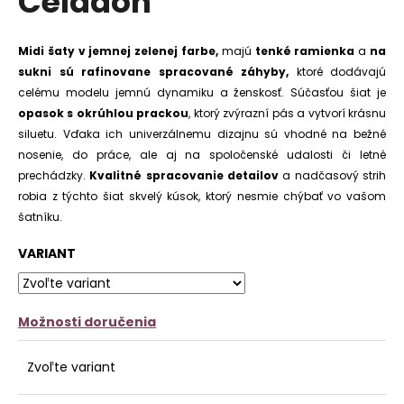
Céladon
č
z
a
5
m
hviezdičiek.
Midi šaty v jemnej zelenej farbe,
majú
tenké ramienka
a
na
e
sukni sú rafinovane spracované záhyby,
ktoré dodávajú
celému modelu jemnú dynamiku a ženskosť. Súčasťou šiat je
KOŠEĽOVÉ
ŠATY
opasok s okrúhlou prackou
, ktorý zvýrazní pás a vytvorí krásnu
ABSTRACT
siluetu. Vďaka ich univerzálnemu dizajnu sú vhodné na bežné
€20,90
nosenie, do práce, ale aj na spoločenské udalosti či letné
prechádzky.
Kvalitné spracovanie detailov
a nadčasový strih
robia z týchto šiat skvelý kúsok, ktorý nesmie chýbať vo vašom
šatníku.
VARIANT
Možnosti doručenia
Zvoľte variant