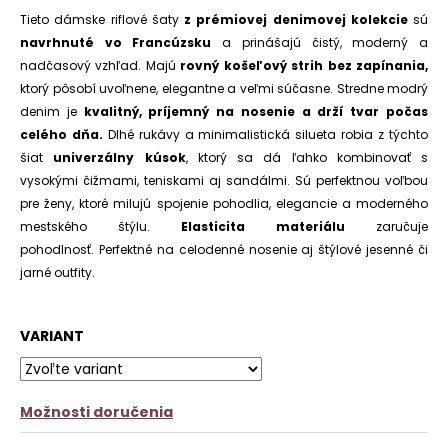
č
z
Tieto dámske riflové šaty
z prémiovej denimovej kolekcie
sú
a
5
m
navrhnuté vo Francúzsku
a prinášajú čistý, moderný a
hviezdičiek.
e
nadčasový vzhľad. Majú
rovný košeľový strih bez zapínania,
ktorý pôsobí uvoľnene, elegantne a veľmi súčasne. Stredne modrý
KOŠEĽOVÉ
denim je
kvalitný, príjemný na nosenie a drží tvar počas
ŠATY
celého dňa.
Dlhé rukávy a minimalistická silueta robia z týchto
ABSTRACT
šiat
univerzálny kúsok
, ktorý sa dá ľahko kombinovať s
€20,90
vysokými čižmami, teniskami aj sandálmi. Sú perfektnou voľbou
pre ženy, ktoré milujú spojenie pohodlia, elegancie a moderného
mestského štýlu.
Elasticita materiálu
zaručuje
pohodlnosť. Perfektné na celodenné nosenie aj štýlové jesenné či
jarné outfity.
VARIANT
Možnosti doručenia