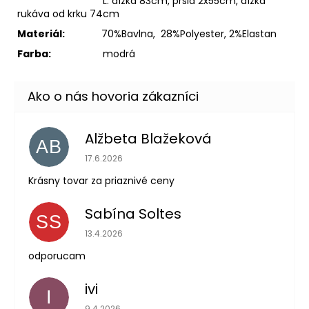
L: dĺžka 83cm, prsia 2x55cm, dĺžka
rukáva od krku 74cm
Materiál:
70%Bavlna, 28%Polyester, 2%Elastan
Farba:
modrá
Alžbeta Blažeková
AB
Hodnotenie obchodu je 5 z 5 hviezdičiek.
17.6.2026
Krásny tovar za priaznivé ceny
Sabína Soltes
SS
Hodnotenie obchodu je 5 z 5 hviezdičiek.
13.4.2026
odporucam
ivi
I
Hodnotenie obchodu je 5 z 5 hviezdičiek.
9.4.2026