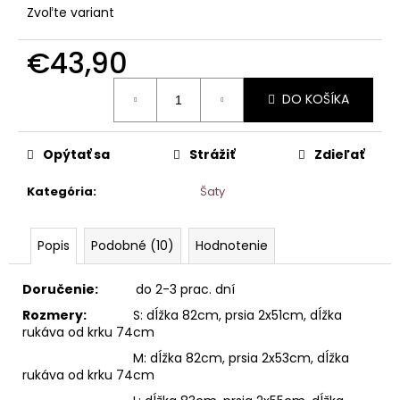
Zvoľte variant
€43,90
Jednotková
DO KOŠÍKA
cena:
Opýtať sa
Strážiť
Zdieľať
Kategória
:
Šaty
Popis
Podobné (10)
Hodnotenie
Doručenie:
do 2-3 prac. dní
Rozmery:
S: dĺžka 82cm, prsia 2x51cm, dĺžka
rukáva od krku 74cm
M: dĺžka 82cm, prsia 2x53cm, dĺžka
rukáva od krku 74cm