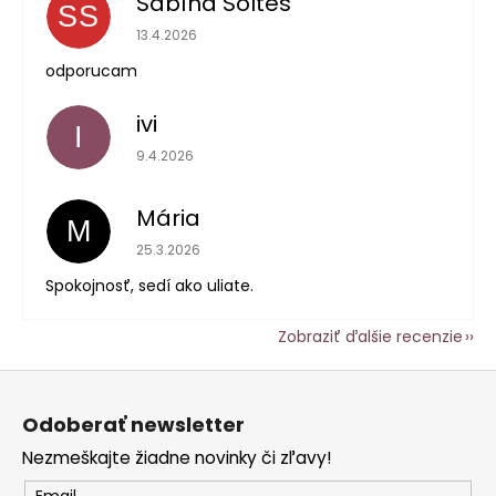
Sabína Soltes
SS
Hodnotenie obchodu je 5 z 5 hviezdičiek.
13.4.2026
odporucam
ivi
I
Hodnotenie obchodu je 5 z 5 hviezdičiek.
9.4.2026
Mária
M
Hodnotenie obchodu je 5 z 5 hviezdičiek.
25.3.2026
Spokojnosť, sedí ako uliate.
Zobraziť ďalšie recenzie
Z
á
Odoberať newsletter
p
Nezmeškajte žiadne novinky či zľavy!
ä