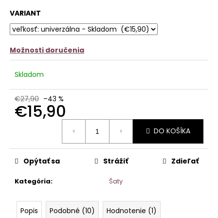
č
z
a
VARIANT
5
m
hviezdičiek.
e
Možnosti doručenia
VRÚBKOVANÉ
ELASTICKÉ
LEGÍNY
Skladom
MIA
-
TMAVOBÉŽOVÉ
€27,90
–43 %
€15,90
€9,90
Pôvodne:
Jednotková
€15,90
DO KOŠÍKA
cena:
Opýtať sa
Strážiť
Zdieľať
Kategória
:
Šaty
Popis
Podobné (10)
Hodnotenie (1)