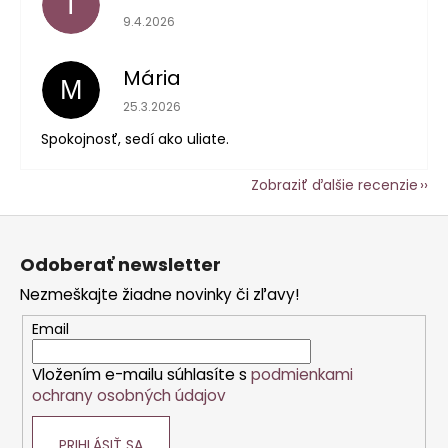
I
Hodnotenie obchodu je 5 z 5 hviezdičiek.
9.4.2026
Mária
M
Hodnotenie obchodu je 5 z 5 hviezdičiek.
25.3.2026
Spokojnosť, sedí ako uliate.
Zobraziť ďalšie recenzie
Z
á
Odoberať newsletter
p
Nezmeškajte žiadne novinky či zľavy!
ä
t
Email
i
Vložením e-mailu súhlasíte s
podmienkami
e
ochrany osobných údajov
PRIHLÁSIŤ SA