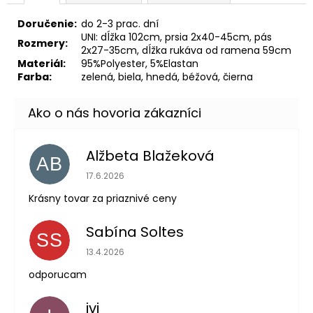
Doručenie:
do 2-3 prac. dní
UNI: dĺžka 102cm, prsia 2x40-45cm, pás
Rozmery:
2x27-35cm, dĺžka rukáva od ramena 59cm
Materiál:
95%Polyester, 5%Elastan
Farba:
zelená, biela, hnedá, béžová, čierna
Alžbeta Blažeková
AB
Hodnotenie obchodu je 5 z 5 hviezdičiek.
17.6.2026
Krásny tovar za priaznivé ceny
Sabína Soltes
SS
Hodnotenie obchodu je 5 z 5 hviezdičiek.
13.4.2026
odporucam
ivi