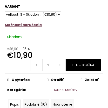
č
z
a
VARIANT
5
m
hviezdičiek.
e
Možnosti doručenia
ÚPLETOVÉ
ŠATY
MINA
Skladom
€15,90
Pôvodne:
€24,90
€16,90
–35 %
€10,90
Jednotková
DO KOŠÍKA
cena:
Opýtať sa
Strážiť
Zdieľať
Kategória
:
Sukne, Kraťasy
Popis
Podobné (10)
Hodnotenie