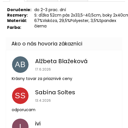
Doručenie:
do 2-3 prac. dní
Rozmery:
S: dĺžka 52cm pás 2x33,5-40,5cm, boky 2x40c
Materiál:
67%Viskóza, 29,5%Polyester, 3,5%Spandex
čierna
Farba:
Alžbeta Blažeková
AB
Hodnotenie obchodu je 5 z 5 hviezdičiek.
17.6.2026
Krásny tovar za priaznivé ceny
Sabína Soltes
SS
Hodnotenie obchodu je 5 z 5 hviezdičiek.
13.4.2026
odporucam
ivi
I