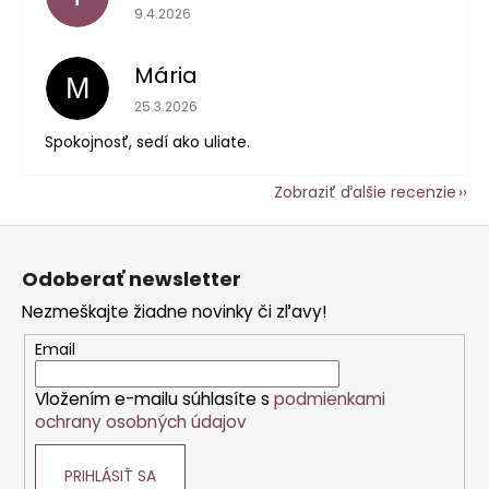
Hodnotenie obchodu je 5 z 5 hviezdičiek.
9.4.2026
Mária
M
Hodnotenie obchodu je 5 z 5 hviezdičiek.
25.3.2026
Spokojnosť, sedí ako uliate.
Zobraziť ďalšie recenzie
Z
á
Odoberať newsletter
p
Nezmeškajte žiadne novinky či zľavy!
ä
t
Email
i
Vložením e-mailu súhlasíte s
podmienkami
e
ochrany osobných údajov
PRIHLÁSIŤ SA