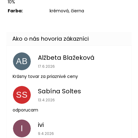
10%
Farba:
krémová, čierna
Alžbeta Blažeková
AB
Hodnotenie obchodu je 5 z 5 hviezdičiek.
17.6.2026
Krásny tovar za priaznivé ceny
Sabína Soltes
SS
Hodnotenie obchodu je 5 z 5 hviezdičiek.
13.4.2026
odporucam
ivi
I
Hodnotenie obchodu je 5 z 5 hviezdičiek.
9.4.2026