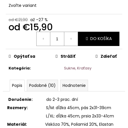
Zvoľte variant
od €21,90
až –27 %
od
€15,90
Jednotková
DO KOŠÍKA
cena:
Opýtať sa
Strážiť
Zdieľať
Kategória
:
Sukne, Kraťasy
Popis
Podobné (10)
Hodnotenie
Doručenie:
do 2-3 prac. dní
Rozmery:
S/M: dĺžka 45cm, pás 2x31-39cm
L/XL: dĺžka 45cm, prsia 2x33-41cm
Materiál:
Viskóza 70%, Poliamid 20%, Elastan