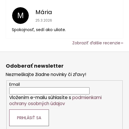
Mária
M
Hodnotenie obchodu je 5 z 5 hviezdičiek.
25.3.2026
Spokojnosť, sedí ako uliate.
Zobraziť ďalšie recenzie
Z
á
Odoberať newsletter
p
Nezmeškajte žiadne novinky či zľavy!
ä
t
Email
i
Vložením e-mailu súhlasíte s
podmienkami
e
ochrany osobných údajov
PRIHLÁSIŤ SA