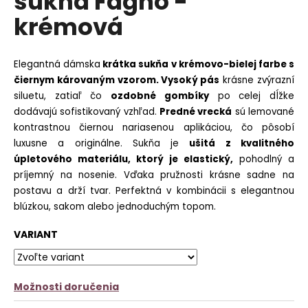
sukňa Fagho -
č
z
a
krémová
5
m
hviezdičiek.
e
Elegantná dámska
krátka sukňa v krémovo-bielej farbe s
VRÚBKOVANÉ
čiernym károvaným vzorom. Vysoký pás
krásne zvýrazní
ELASTICKÉ
siluetu, zatiaľ čo
ozdobné gombíky
po celej dĺžke
LEGÍNY
MIA
dodávajú sofistikovaný vzhľad.
Predné vrecká
sú lemované
-
kontrastnou čiernou nariasenou aplikáciou, čo pôsobí
TMAVOBÉŽOVÉ
luxusne a originálne. Sukňa je
ušitá z kvalitného
€9,90
úpletového materiálu, ktorý je elastický,
pohodlný a
Pôvodne:
€15,90
príjemný na nosenie. Vďaka pružnosti krásne sadne na
postavu a drží tvar. Perfektná v kombinácii s elegantnou
blúzkou, sakom alebo jednoduchým topom.
VARIANT
Možnosti doručenia