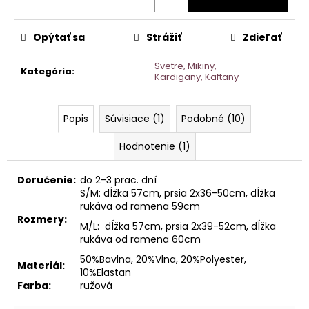
Opýtať sa
Strážiť
Zdieľať
Svetre, Mikiny,
Kategória
:
Kardigany, Kaftany
Popis
Súvisiace (1)
Podobné (10)
Hodnotenie (1)
Doručenie:
do 2-3 prac. dní
S/M: dĺžka 57cm, prsia 2x36-50cm, dĺžka
rukáva od ramena 59cm
Rozmery:
M/L: dĺžka 57cm, prsia 2x39-52cm, dĺžka
rukáva od ramena 60cm
50%Bavlna, 20%Vlna, 20%Polyester,
Materiál:
10%Elastan
Farba:
ružová