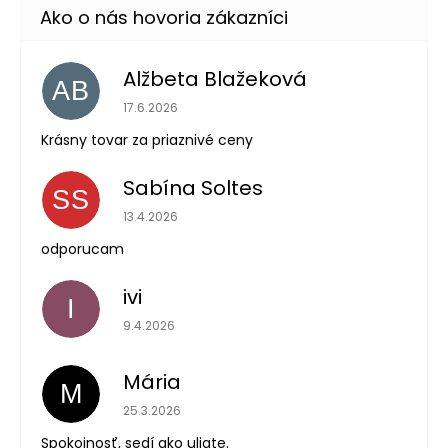
Alžbeta Blažeková
AB
Hodnotenie obchodu je 5 z 5 hviezdičiek.
17.6.2026
Krásny tovar za priaznivé ceny
Sabína Soltes
SS
Hodnotenie obchodu je 5 z 5 hviezdičiek.
13.4.2026
odporucam
ivi
I
Hodnotenie obchodu je 5 z 5 hviezdičiek.
9.4.2026
Mária
M
Hodnotenie obchodu je 5 z 5 hviezdičiek.
25.3.2026
Spokojnosť, sedí ako uliate.