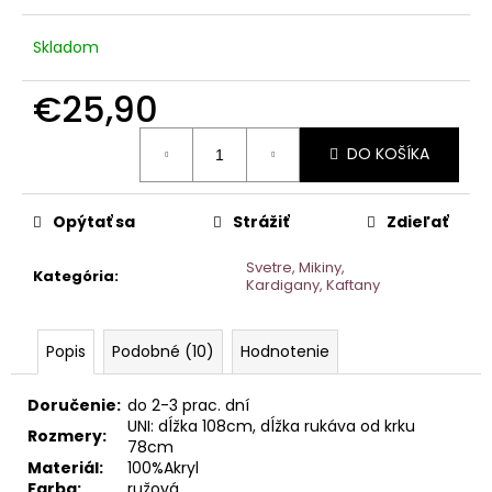
č
a
Skladom
m
e
€25,90
KOŠEĽOVÉ
Jednotková
ŠATY
DO KOŠÍKA
ABSTRACT
cena:
€20,90
Opýtať sa
Strážiť
Zdieľať
Svetre, Mikiny,
Kategória
:
Kardigany, Kaftany
Popis
Podobné (10)
Hodnotenie
Doručenie:
do 2-3 prac. dní
UNI: dĺžka 108cm, dĺžka rukáva od krku
Rozmery:
78cm
Materiál:
100%Akryl
Farba:
ružová