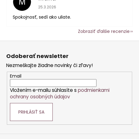
M
Hodnotenie obchodu je 5 z 5 hviezdičiek.
25.3.2026
Spokojnosť, sedí ako uliate.
Zobraziť ďalšie recenzie
Z
á
Odoberať newsletter
p
Nezmeškajte žiadne novinky či zľavy!
ä
t
Email
i
Vložením e-mailu súhlasíte s
podmienkami
e
ochrany osobných údajov
PRIHLÁSIŤ SA