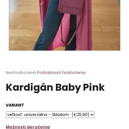
á
j
s
ť
?
HĽADAŤ
Priemerné
Neohodnotené
Podrobnosti hodnotenia
hodnotenie
Kardigán Baby Pink
produktu
je
O
0,0
d
z
p
VARIANT
5
o
hviezdičiek.
r
ú
Možnosti doručenia