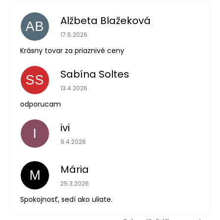
Alžbeta Blažeková
AB
Hodnotenie obchodu je 5 z 5 hviezdičiek.
17.6.2026
Krásny tovar za priaznivé ceny
Sabína Soltes
SS
Hodnotenie obchodu je 5 z 5 hviezdičiek.
13.4.2026
odporucam
ivi
I
Hodnotenie obchodu je 5 z 5 hviezdičiek.
9.4.2026
Mária
M
Hodnotenie obchodu je 5 z 5 hviezdičiek.
25.3.2026
Spokojnosť, sedí ako uliate.