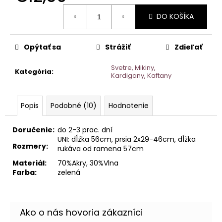
Jednotková
DO KOŠÍKA
cena:
Opýtať sa
Strážiť
Zdieľať
Svetre, Mikiny,
Kategória
:
Kardigany, Kaftany
Popis
Podobné (10)
Hodnotenie
Doručenie:
do 2-3 prac. dní
UNI: dĺžka 56cm, prsia 2x29-46cm, dĺžka
Rozmery:
rukáva od ramena 57cm
Materiál:
70%Akry, 30%Vlna
Farba:
zelená