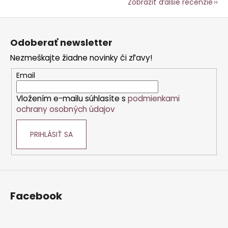
Zobraziť ďalšie recenzie
Z
á
Odoberať newsletter
p
Nezmeškajte žiadne novinky či zľavy!
ä
t
Email
i
Vložením e-mailu súhlasíte s
podmienkami
e
ochrany osobných údajov
PRIHLÁSIŤ SA
Facebook