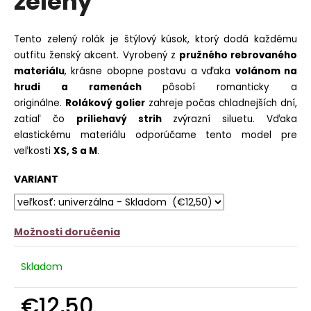
zelený
č
z
a
5
m
hviezdičiek.
Tento zelený rolák je štýlový kúsok, ktorý dodá každému
e
outfitu ženský akcent. Vyrobený z
pružného rebrovaného
materiálu
, krásne obopne postavu a vďaka
volánom na
SATÉNOVÝ
PYŽAMOVÝ
hrudi a ramenách
pôsobí romanticky a
TROJKOMPLET
originálne.
Rolákový golier
zahreje počas chladnejších dní,
-
zatiaľ čo
priliehavý strih
zvýrazní siluetu. Vďaka
ČIERNY
elastickému materiálu odporúčame tento model pre
€22,90
veľkosti
XS, S a M
.
Pôvodne:
€27,90
VARIANT
Možnosti doručenia
Skladom
€12,50