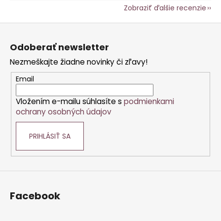
Zobraziť ďalšie recenzie
Z
á
Odoberať newsletter
p
Nezmeškajte žiadne novinky či zľavy!
ä
t
Email
i
Vložením e-mailu súhlasíte s
podmienkami
e
ochrany osobných údajov
PRIHLÁSIŤ SA
Facebook