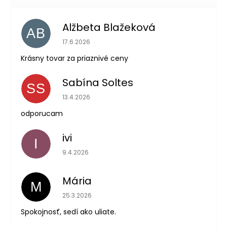
Alžbeta Blažeková
AB
Hodnotenie obchodu je 5 z 5 hviezdičiek.
17.6.2026
Krásny tovar za priaznivé ceny
Sabína Soltes
SS
Hodnotenie obchodu je 5 z 5 hviezdičiek.
13.4.2026
odporucam
ivi
I
Hodnotenie obchodu je 5 z 5 hviezdičiek.
9.4.2026
Mária
M
Hodnotenie obchodu je 5 z 5 hviezdičiek.
25.3.2026
Spokojnosť, sedí ako uliate.