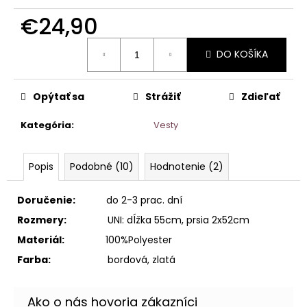
€24,90
Jednotková
DO KOŠÍKA
cena:
Opýtať sa
Strážiť
Zdieľať
Kategória
:
Vesty
Popis
Podobné (10)
Hodnotenie (2)
Doručenie:
do 2-3 prac. dní
Rozmery:
UNI: dĺžka 55cm, prsia 2x52cm
Materiál:
100%Polyester
Farba:
bordová, zlatá