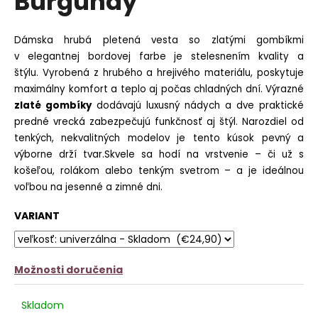
Burgundy
č
z
a
5
m
hviezdičiek.
Dámska hrubá pletená vesta so zlatými gombíkmi
e
v elegantnej bordovej farbe je stelesnením kvality a
štýlu. Vyrobená z hrubého a hrejivého materiálu, poskytuje
BIELE
TRIČKO
maximálny komfort a teplo aj počas chladných dní. Výrazné
ICONIC
zlaté gombíky
dodávajú luxusný nádych a dve praktické
CLUB
predné vrecká zabezpečujú funkčnosť aj štýl. Narozdiel od
€13,90
tenkých, nekvalitných modelov je tento kúsok pevný a
výborne drží tvar.Skvele sa hodí na vrstvenie – či už s
košeľou, rolákom alebo tenkým svetrom – a je ideálnou
voľbou na jesenné a zimné dni.
VARIANT
Možnosti doručenia
Skladom