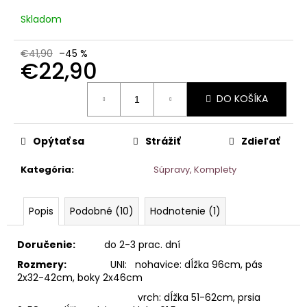
Skladom
€41,90
–45 %
€22,90
Jednotková
DO KOŠÍKA
cena:
Opýtať sa
Strážiť
Zdieľať
Kategória
:
Súpravy, Komplety
Popis
Podobné (10)
Hodnotenie (1)
Doručenie:
do 2-3 prac. dní
Rozmery:
UNI: nohavice: dĺžka 96cm, pás
2x32-42cm, boky 2x46cm
vrch: dĺžka 51-62cm, prsia