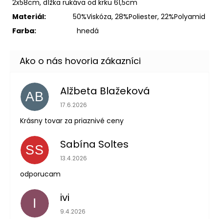
2x58cm, dĺžka rukáva od krku 61,5cm
Materiál:
50%Viskóza, 28%Poliester, 22%Polyamid
Farba:
hnedá
Alžbeta Blažeková
AB
Hodnotenie obchodu je 5 z 5 hviezdičiek.
17.6.2026
Krásny tovar za priaznivé ceny
Sabína Soltes
SS
Hodnotenie obchodu je 5 z 5 hviezdičiek.
13.4.2026
odporucam
ivi
I
Hodnotenie obchodu je 5 z 5 hviezdičiek.
9.4.2026