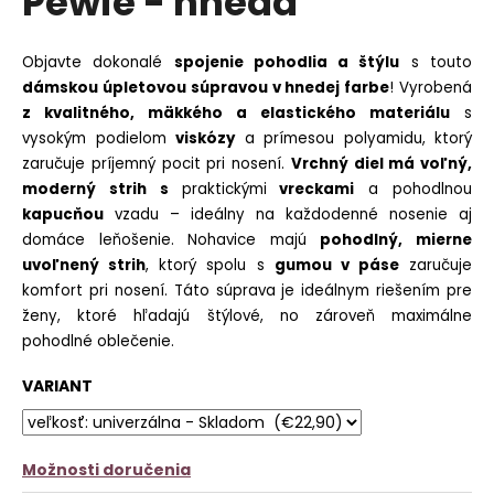
Pewie - hnedá
č
z
a
5
m
hviezdičiek.
Objavte dokonalé
spojenie pohodlia a štýlu
s touto
e
dámskou úpletovou súpravou v hnedej farbe
! Vyrobená
z kvalitného, mäkkého a elastického materiálu
s
KOŠEĽOVÉ
ŠATY
vysokým podielom
viskózy
a prímesou polyamidu, ktorý
ABSTRACT
zaručuje príjemný pocit pri nosení.
Vrchný diel má voľný,
€20,90
moderný strih s
praktickými
vreckami
a pohodlnou
kapucňou
vzadu – ideálny na každodenné nosenie aj
domáce leňošenie. Nohavice majú
pohodlný, mierne
uvoľnený strih
, ktorý spolu s
gumou v páse
zaručuje
komfort pri nosení. Táto súprava je ideálnym riešením pre
ženy, ktoré hľadajú štýlové, no zároveň maximálne
pohodlné oblečenie.
VARIANT
Možnosti doručenia