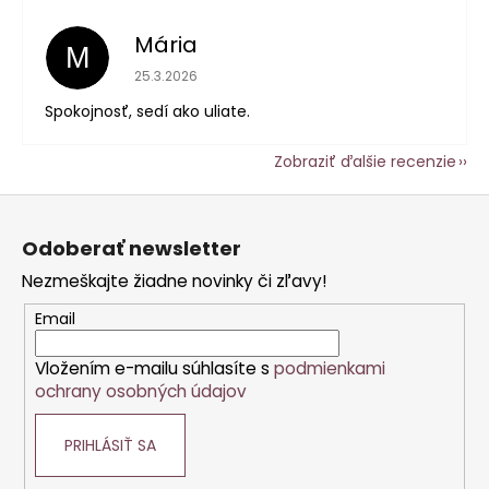
Mária
M
Hodnotenie obchodu je 5 z 5 hviezdičiek.
25.3.2026
Spokojnosť, sedí ako uliate.
Zobraziť ďalšie recenzie
Z
á
Odoberať newsletter
p
Nezmeškajte žiadne novinky či zľavy!
ä
t
Email
i
Vložením e-mailu súhlasíte s
podmienkami
e
ochrany osobných údajov
PRIHLÁSIŤ SA