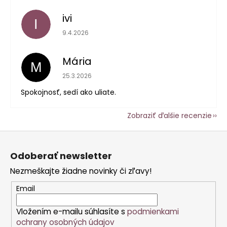
ivi
I
Hodnotenie obchodu je 5 z 5 hviezdičiek.
9.4.2026
Mária
M
Hodnotenie obchodu je 5 z 5 hviezdičiek.
25.3.2026
Spokojnosť, sedí ako uliate.
Zobraziť ďalšie recenzie
Z
á
Odoberať newsletter
p
Nezmeškajte žiadne novinky či zľavy!
ä
t
Email
i
Vložením e-mailu súhlasíte s
podmienkami
e
ochrany osobných údajov