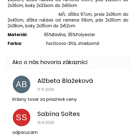
2x36cm, boky 2x33xcm do 2x50cm
M/L: dĺžka 97cm, prsia 2x36cm do
2x40cm, dĺžka rukáva od ramena 59cm, pás 2x30cm do
2x38cm, boky 2x35cm do 2x52cm
Materiál:
65%Bavlna, 35%Polyester
Farba:
horčicovo-žltá, strieborná
Alžbeta Blažeková
AB
Hodnotenie obchodu je 5 z 5 hviezdičiek.
17.6.2026
Krásny tovar za priaznivé ceny
Sabína Soltes
SS
Hodnotenie obchodu je 5 z 5 hviezdičiek.
13.4.2026
odporucam