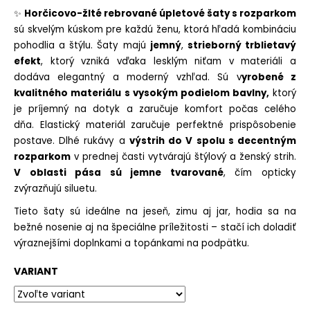
č
z
✨
Horčicovo-žlté rebrované úpletové šaty s rozparkom
a
5
sú skvelým kúskom pre každú ženu, ktorá hľadá kombináciu
m
hviezdičiek.
e
pohodlia a štýlu. Šaty majú
jemný
,
strieborný trblietavý
efekt
, ktorý vzniká vďaka lesklým niťam v materiáli a
SILÓNOVÉ
dodáva elegantný a moderný vzhľad. Sú v
yrobené z
PANČUCHY
kvalitného materiálu
s vysokým podielom bavlny,
ktorý
LEINA
je príjemný na dotyk a zaručuje komfort počas celého
€9,90
dňa. Elastický materiál zaručuje perfektné prispôsobenie
postave. Dlhé rukávy a
výstrih do V spolu s decentným
rozparkom
v prednej časti vytvárajú štýlový a ženský strih.
V oblasti pása sú jemne tvarované
, čím opticky
zvýrazňujú siluetu.
Tieto šaty sú ideálne na jeseň, zimu aj jar, hodia sa na
bežné nosenie aj na špeciálne príležitosti – stačí ich doladiť
výraznejšími doplnkami a topánkami na podpätku.
VARIANT