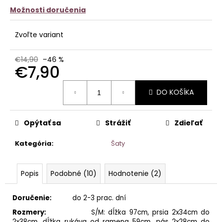
Možnosti doručenia
Zvoľte variant
€14,90
–46 %
€7,90
Jednotková
DO KOŠÍKA
cena:
Opýtať sa
Strážiť
Zdieľať
Kategória
:
Šaty
Popis
Podobné (10)
Hodnotenie (2)
Doručenie:
do 2-3 prac. dní
Rozmery:
S/M: dĺžka 97cm, prsia 2x34cm do
2x38cm, dĺžka rukáva od ramena 59cm, pás 2x28cm do