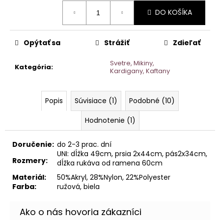
Jednotková
DO KOŠÍKA
cena:
Opýtať sa
Strážiť
Zdieľať
Svetre, Mikiny,
Kategória
:
Kardigany, Kaftany
Popis
Súvisiace (1)
Podobné (10)
Hodnotenie (1)
Doručenie:
do 2-3 prac. dní
UNI: dĺžka 49cm, prsia 2x44cm, pás2x34cm,
Rozmery:
dĺžka rukáva od ramena 60cm
Materiál:
50%Akryl, 28%Nylon, 22%Polyester
Farba:
ružová, biela