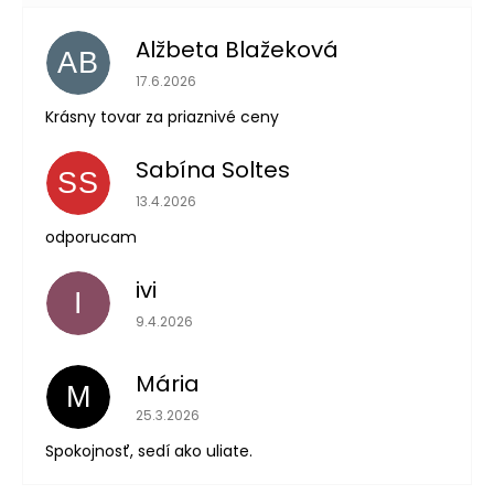
Alžbeta Blažeková
AB
Hodnotenie obchodu je 5 z 5 hviezdičiek.
17.6.2026
Krásny tovar za priaznivé ceny
Sabína Soltes
SS
Hodnotenie obchodu je 5 z 5 hviezdičiek.
13.4.2026
odporucam
ivi
I
Hodnotenie obchodu je 5 z 5 hviezdičiek.
9.4.2026
Mária
M
Hodnotenie obchodu je 5 z 5 hviezdičiek.
25.3.2026
Spokojnosť, sedí ako uliate.