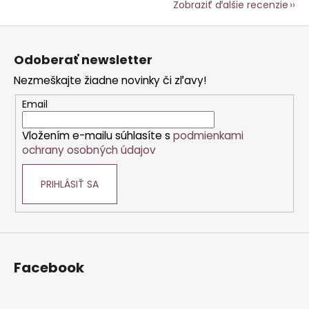
Zobraziť ďalšie recenzie
Z
á
Odoberať newsletter
p
Nezmeškajte žiadne novinky či zľavy!
ä
t
Email
i
Vložením e-mailu súhlasíte s
podmienkami
e
ochrany osobných údajov
PRIHLÁSIŤ SA
Facebook