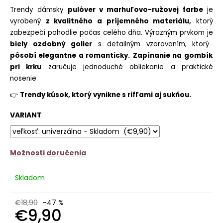
č
z
Trendy dámsky
pulóver v marhuľovo-ružovej farbe
je
a
5
vyrobený
z kvalitného a príjemného materiálu,
ktorý
m
hviezdičiek.
e
zabezpečí pohodlie počas celého dňa. Výrazným prvkom je
biely ozdobný golier
s detailným vzorovaním, ktorý
BARETKA
pôsobí elegantne a romanticky.
Zapínanie na gombík
SIMPLE
pri krku
zaručuje jednoduché obliekanie a praktické
€6,30
nosenie.
👉
Trendy kúsok, ktorý vynikne s rifľami aj sukňou.
VARIANT
Možnosti doručenia
Skladom
€18,90
–47 %
€9,90